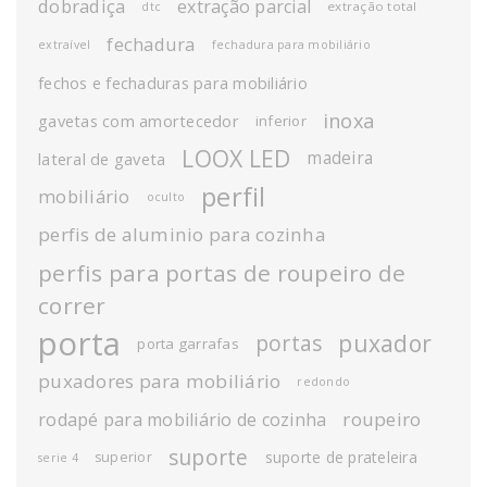
dobradiça
extração parcial
extração total
dtc
fechadura
extraível
fechadura para mobiliário
fechos e fechaduras para mobiliário
inoxa
gavetas com amortecedor
inferior
LOOX LED
madeira
lateral de gaveta
perfil
mobiliário
oculto
perfis de aluminio para cozinha
perfis para portas de roupeiro de
correr
porta
puxador
portas
porta garrafas
puxadores para mobiliário
redondo
roupeiro
rodapé para mobiliário de cozinha
suporte
suporte de prateleira
superior
serie 4