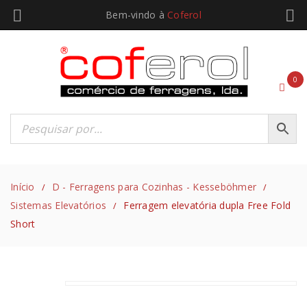
Bem-vindo à
Coferol
0
Início
D - Ferragens para Cozinhas - Kesseböhmer
/
/
Sistemas Elevatórios
Ferragem elevatória dupla Free Fold
/
Short