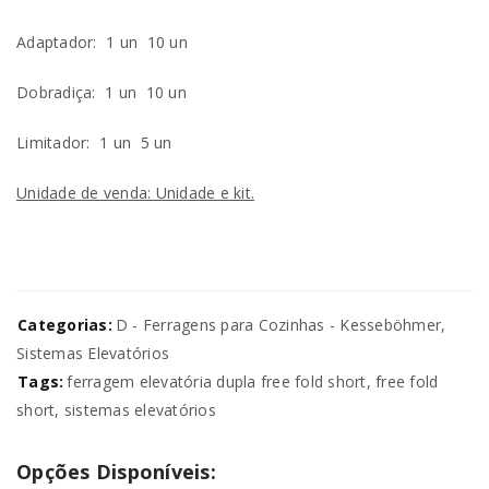
Adaptador:
1 un
10 un
Dobradiça:
1 un
10 un
Limitador:
1 un
5 un
Unidade de venda: Unidade e kit.
Categorias:
D - Ferragens para Cozinhas - Kesseböhmer
,
Sistemas Elevatórios
Tags:
ferragem elevatória dupla free fold short
,
free fold
short
,
sistemas elevatórios
Opções Disponíveis: