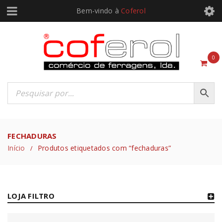
Bem-vindo à
Coferol
0
FECHADURAS
Início
Produtos etiquetados com “fechaduras”
/
LOJA FILTRO