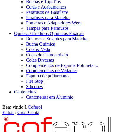
Buchas e Tap-Tips
Ceras e Acabamentos
Parafusos de Balaústre
Parafusos para Madeira
Ponteiras e Adaptadores Wera
Tampas para Parafusos
Quilosa / Produtos Químicos Fixação
Betumes e Selantes para Madeira
Bucha Quimica
Cola & Veda
Colas de Cianoacrilato
Colas Diversas
Complementos de Espuma Poliuretano
Complementos de Vedantes
Espuma de poliuretano
Fire Stop
Silicones
Cantoneiras
Cantoneiras em Alumínio
Bem-vindo à
Coferol
Entrar
/
Criar Conta