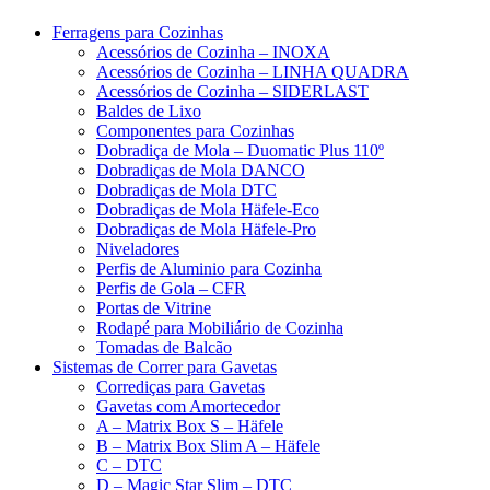
Ferragens para Cozinhas
Acessórios de Cozinha – INOXA
Acessórios de Cozinha – LINHA QUADRA
Acessórios de Cozinha – SIDERLAST
Baldes de Lixo
Componentes para Cozinhas
Dobradiça de Mola – Duomatic Plus 110º
Dobradiças de Mola DANCO
Dobradiças de Mola DTC
Dobradiças de Mola Häfele-Eco
Dobradiças de Mola Häfele-Pro
Niveladores
Perfis de Aluminio para Cozinha
Perfis de Gola – CFR
Portas de Vitrine
Rodapé para Mobiliário de Cozinha
Tomadas de Balcão
Sistemas de Correr para Gavetas
Corrediças para Gavetas
Gavetas com Amortecedor
A – Matrix Box S – Häfele
B – Matrix Box Slim A – Häfele
C – DTC
D – Magic Star Slim – DTC