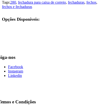
Tags:
280
,
fechadura para caixa de correio
,
fechaduras
,
fechos
,
fechos e fechaduras
Opções Disponíveis:
Siga-nos
Facebook
Instagram
Linkedin
Temos e Condições