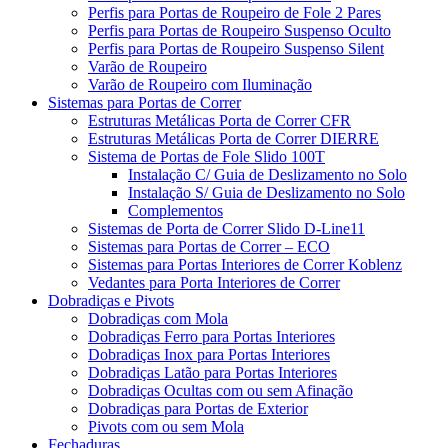
Perfis para Portas de Roupeiro de Fole 2 Pares
Perfis para Portas de Roupeiro Suspenso Oculto
Perfis para Portas de Roupeiro Suspenso Silent
Varão de Roupeiro
Varão de Roupeiro com Iluminação
Sistemas para Portas de Correr
Estruturas Metálicas Porta de Correr CFR
Estruturas Metálicas Porta de Correr DIERRE
Sistema de Portas de Fole Slido 100T
Instalação C/ Guia de Deslizamento no Solo
Instalação S/ Guia de Deslizamento no Solo
Complementos
Sistemas de Porta de Correr Slido D-Line11
Sistemas para Portas de Correr – ECO
Sistemas para Portas Interiores de Correr Koblenz
Vedantes para Porta Interiores de Correr
Dobradiças e Pivots
Dobradiças com Mola
Dobradiças Ferro para Portas Interiores
Dobradiças Inox para Portas Interiores
Dobradiças Latão para Portas Interiores
Dobradiças Ocultas com ou sem Afinação
Dobradiças para Portas de Exterior
Pivots com ou sem Mola
Fechaduras