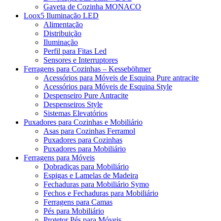
Gaveta de Cozinha MONACO
Loox5 Iluminação LED
Alimentação
Distribuição
Iluminação
Perfil para Fitas Led
Sensores e Interruptores
Ferragens para Cozinhas – Kesseböhmer
Acessórios para Móveis de Esquina Pure antracite
Acessórios para Móveis de Esquina Style
Despenseiro Pure Antracite
Despenseiros Style
Sistemas Elevatórios
Puxadores para Cozinhas e Mobiliário
Asas para Cozinhas Ferramol
Puxadores para Cozinhas
Puxadores para Mobiliário
Ferragens para Móveis
Dobradiças para Mobiliário
Espigas e Lamelas de Madeira
Fechaduras para Mobiliário Symo
Fechos e Fechaduras para Mobiliário
Ferragens para Camas
Pés para Mobiliário
Protetor Pés para Móveis