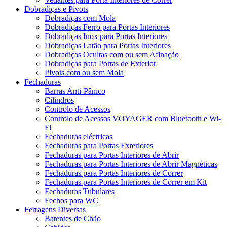
Dobradiças e Pivots
Dobradiças com Mola
Dobradiças Ferro para Portas Interiores
Dobradiças Inox para Portas Interiores
Dobradiças Latão para Portas Interiores
Dobradiças Ocultas com ou sem Afinação
Dobradiças para Portas de Exterior
Pivots com ou sem Mola
Fechaduras
Barras Anti-Pânico
Cilindros
Controlo de Acessos
Controlo de Acessos VOYAGER com Bluetooth e Wi-
Fi
Fechaduras eléctricas
Fechaduras para Portas Exteriores
Fechaduras para Portas Interiores de Abrir
Fechaduras para Portas Interiores de Abrir Magnéticas
Fechaduras para Portas Interiores de Correr
Fechaduras para Portas Interiores de Correr em Kit
Fechaduras Tubulares
Fechos para WC
Ferragens Diversas
Batentes de Chão