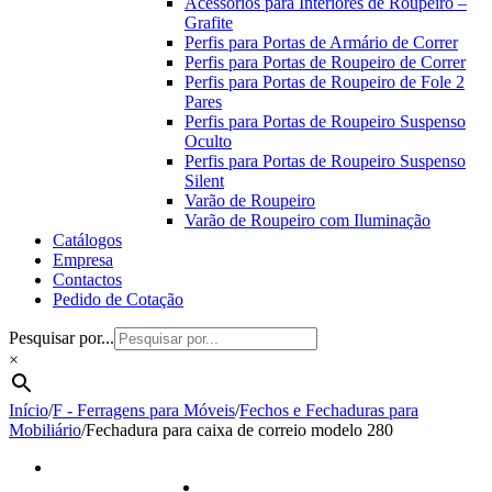
Acessórios para Interiores de Roupeiro –
Grafite
Perfis para Portas de Armário de Correr
Perfis para Portas de Roupeiro de Correr
Perfis para Portas de Roupeiro de Fole 2
Pares
Perfis para Portas de Roupeiro Suspenso
Oculto
Perfis para Portas de Roupeiro Suspenso
Silent
Varão de Roupeiro
Varão de Roupeiro com Iluminação
Catálogos
Empresa
Contactos
Pedido de Cotação
Pesquisar por...
×
Início
/
F - Ferragens para Móveis
/
Fechos e Fechaduras para
Mobiliário
/
Fechadura para caixa de correio modelo 280