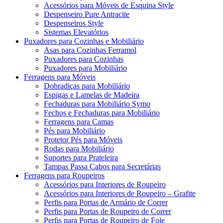
Acessórios para Móveis de Esquina Style
Despenseiro Pure Antracite
Despenseiros Style
Sistemas Elevatórios
Puxadores para Cozinhas e Mobiliário
Asas para Cozinhas Ferramol
Puxadores para Cozinhas
Puxadores para Mobiliário
Ferragens para Móveis
Dobradiças para Mobiliário
Espigas e Lamelas de Madeira
Fechaduras para Mobiliário Symo
Fechos e Fechaduras para Mobiliário
Ferragens para Camas
Pés para Mobiliário
Protetor Pés para Móveis
Rodas para Mobiliário
Suportes para Prateleira
Tampas Passa Cabos para Secretárias
Ferragens para Roupeiros
Acessórios para Interiores de Roupeiro
Acessórios para Interiores de Roupeiro – Grafite
Perfis para Portas de Armário de Correr
Perfis para Portas de Roupeiro de Correr
Perfis para Portas de Roupeiro de Fole