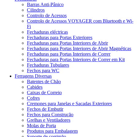
Barras Anti-Pânico
Cilindros
Controlo de Acessos
Controlo de Acessos VOYAGER com Bluetooth e Wi-
Fi
Fechaduras eléctricas
Fechaduras para Portas Exteriores
Fechaduras para Portas Interiores de Abrir
Fechaduras para Portas Interiores de Abrir Magnéticas
Fechaduras para Portas Interiores de Correr
Fechaduras para Portas Interiores de Correr em Kit
Fechaduras Tubulares
Fechos para WC
Ferragens Diversas
Batentes de Chão
Cabides
Caixas de Correio
Cofres
Cremones para Janelas e Sacadas Exteriores
Fechos de Embutir
Fechos para Construção
Grelhas e Ventiladores
Molas de Porta
Produtos para Embalagem
Suporte de corrimão