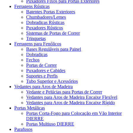
Puxadores Fixos para Portas Exteriores
Ferragens Rústicas
Batentes Portas Exteriores
Chumbadores/Lemes
Dobradiças Rústicas
Puxadores Rústicos
Sistemas de Portas de Correr
Trinquetas
Ferragens para Fenólicos
Bases Reguláveis para Painel
Dobradiças
Fechos
Portas de Correr
Puxadores e Cabides
Suportes e Perfis
Tubo Superior e Acessórios
Vedantes para Aros de Madeira
Vedante e Pelúcias para Portas de Correr
Vedantes para Aros de Madeira Encaixe Flexível
Vedantes para Aros de Madeira Encaixe Rígido
Portas Metálicas
Portas Corta-Fogo para Colocação em Vão Interior
DIERRE
Portas Multiuso DIERRE
Parafusos