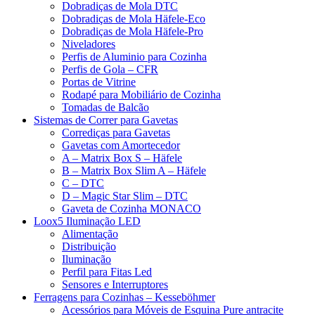
Dobradiças de Mola DTC
Dobradiças de Mola Häfele-Eco
Dobradiças de Mola Häfele-Pro
Niveladores
Perfis de Aluminio para Cozinha
Perfis de Gola – CFR
Portas de Vitrine
Rodapé para Mobiliário de Cozinha
Tomadas de Balcão
Sistemas de Correr para Gavetas
Corrediças para Gavetas
Gavetas com Amortecedor
A – Matrix Box S – Häfele
B – Matrix Box Slim A – Häfele
C – DTC
D – Magic Star Slim – DTC
Gaveta de Cozinha MONACO
Loox5 Iluminação LED
Alimentação
Distribuição
Iluminação
Perfil para Fitas Led
Sensores e Interruptores
Ferragens para Cozinhas – Kesseböhmer
Acessórios para Móveis de Esquina Pure antracite