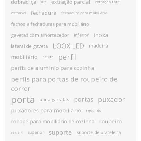
dobradiça
extração parcial
extração total
dtc
fechadura
extraível
fechadura para mobiliário
fechos e fechaduras para mobiliário
inoxa
gavetas com amortecedor
inferior
LOOX LED
madeira
lateral de gaveta
perfil
mobiliário
oculto
perfis de aluminio para cozinha
perfis para portas de roupeiro de
correr
porta
puxador
portas
porta garrafas
puxadores para mobiliário
redondo
roupeiro
rodapé para mobiliário de cozinha
suporte
suporte de prateleira
superior
serie 4