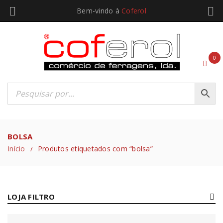
Bem-vindo à
Coferol
0
BOLSA
Início
Produtos etiquetados com “bolsa”
/
LOJA FILTRO