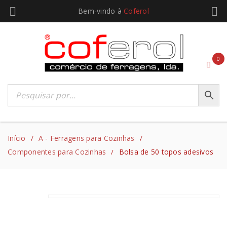
Bem-vindo à
Coferol
0
Início
A - Ferragens para Cozinhas
/
/
Componentes para Cozinhas
Bolsa de 50 topos adesivos
/