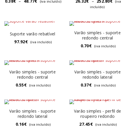
0.38
€
–
48.77
€
26.32
€
–
252.80
€
(iva incluído)
(iva
incluído)
Varão simples - suporte
Suporte varão rebatível
redondo central
97.92
€
(iva incluído)
0.70
€
(iva incluído)
Varão simples - suporte
Varão simples - suporte
redondo central
redondo lateral
0.55
€
0.37
€
(iva incluído)
(iva incluído)
Varão simples - suporte
Varão simples - perfil de
redondo lateral
roupeiro redondo
0.16
€
27.45
€
(iva incluído)
(iva incluído)