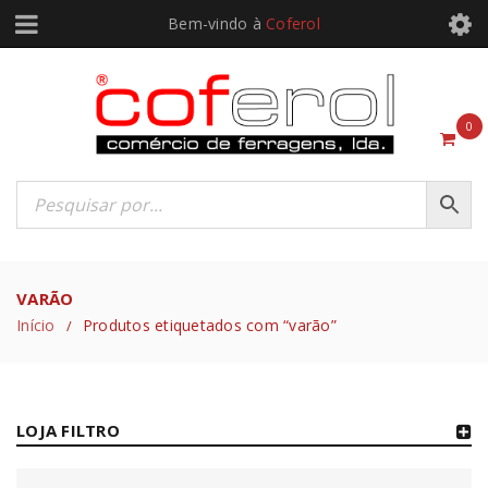
Bem-vindo à
Coferol
0
VARÃO
Início
Produtos etiquetados com “varão”
/
LOJA FILTRO