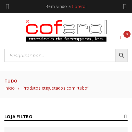
Bem-vindo à
Coferol
0
TUBO
Início
Produtos etiquetados com “tubo”
/
LOJA FILTRO