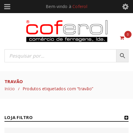
Bem-vindo à
Coferol
0
TRAVÃO
Início
Produtos etiquetados com “travão”
/
LOJA FILTRO