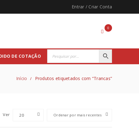
Entrar
/
Criar Conta
0
DIDO DE COTAÇÃO
Início
Produtos etiquetados com “Trancas”
/
Ver
20
Ordenar por mais recentes