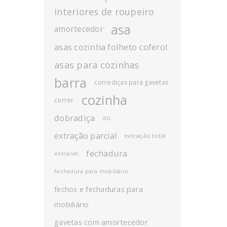
interiores de roupeiro
asa
amortecedor
asas cozinha folheto coferol
asas para cozinhas
barra
corrediças para gavetas
cozinha
correr
dobradiça
dtc
extração parcial
extração total
fechadura
extraível
fechadura para mobiliário
fechos e fechaduras para
mobiliário
gavetas com amortecedor