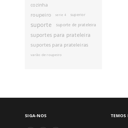
cozinha
roupeiro
superior
serie 4
suporte
suporte de prateleira
suportes para prateleira
suportes para prateleiras
varão de roupeiro
SIGA-NOS
TEMOS 