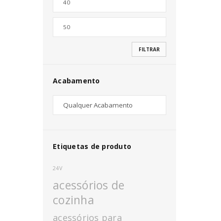
Nome de utilizador ou email
*
FILTRAR
Senha
*
Acabamento
INICIAR SESSÃO
PERDEU A SUA SENHA?
Etiquetas de produto
24V
acessórios de
cozinha
acessórios para