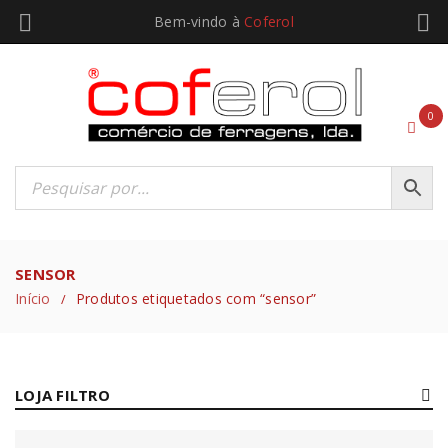
Bem-vindo à
Coferol
0
SENSOR
Início
Produtos etiquetados com “sensor”
/
LOJA FILTRO