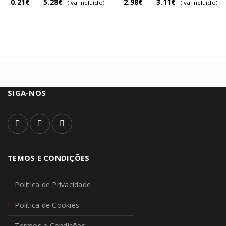
0.21
€
–
5.28
€
2.98
€
–
3.11
€
(iva incluído)
(iva incluído)
SIGA-NOS
TEMOS E CONDIÇÕES
Política de Privacidade
Política de Cookies
Termos e Condições