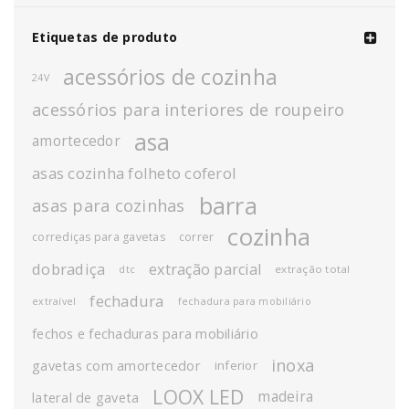
Etiquetas de produto
acessórios de cozinha
24V
acessórios para interiores de roupeiro
asa
amortecedor
asas cozinha folheto coferol
barra
asas para cozinhas
cozinha
corrediças para gavetas
correr
dobradiça
extração parcial
extração total
dtc
fechadura
extraível
fechadura para mobiliário
fechos e fechaduras para mobiliário
inoxa
gavetas com amortecedor
inferior
LOOX LED
madeira
lateral de gaveta