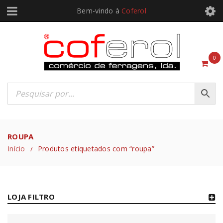
Bem-vindo à
Coferol
0
ROUPA
Início
Produtos etiquetados com “roupa”
/
LOJA FILTRO