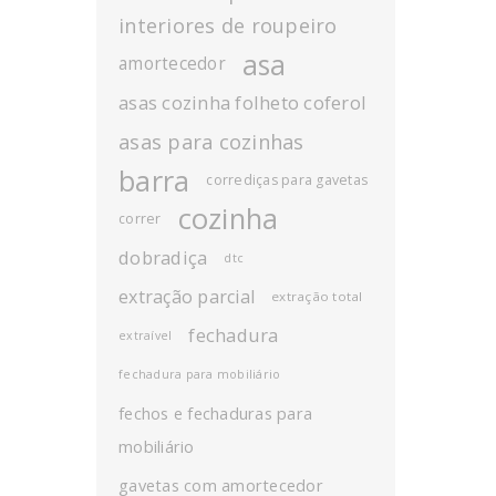
interiores de roupeiro
asa
amortecedor
asas cozinha folheto coferol
asas para cozinhas
barra
corrediças para gavetas
cozinha
correr
dobradiça
dtc
extração parcial
extração total
fechadura
extraível
fechadura para mobiliário
fechos e fechaduras para
mobiliário
gavetas com amortecedor