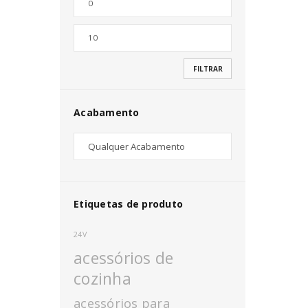
Nome de utilizador ou email
*
FILTRAR
Senha
*
Acabamento
INICIAR SESSÃO
PERDEU A SUA SENHA?
Etiquetas de produto
24V
acessórios de
cozinha
acessórios para