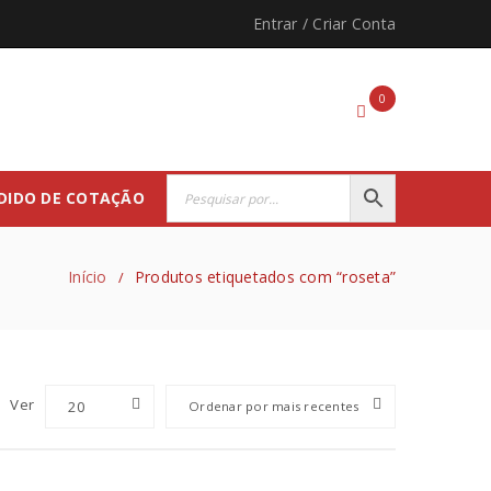
Entrar
/
Criar Conta
0
DIDO DE COTAÇÃO
Início
Produtos etiquetados com “roseta”
/
Ver
20
Ordenar por mais recentes