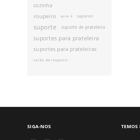
cozinha
roupeiro
superior
serie 4
suporte
suporte de prateleira
suportes para prateleira
suportes para prateleiras
varão de roupeiro
SIGA-NOS
TEMOS 