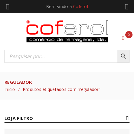
Bem-vindo à
Coferol
0
REGULADOR
Início
Produtos etiquetados com “regulador”
/
LOJA FILTRO