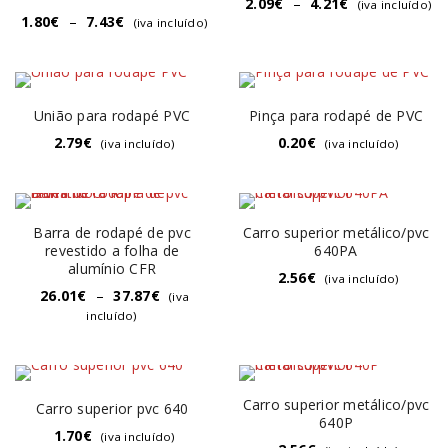
2.09
€
–
4.21
€
(iva incluído)
1.80
€
–
7.43
€
(iva incluído)
União para rodapé PVC
Pinça para rodapé de PVC
2.79
€
0.20
€
(iva incluído)
(iva incluído)
Barra de rodapé de pvc
Carro superior metálico/pvc
revestido a folha de
640PA
alumínio CFR
2.56
€
(iva incluído)
26.01
€
–
37.87
€
(iva
incluído)
Carro superior metálico/pvc
Carro superior pvc 640
640P
1.70
€
(iva incluído)