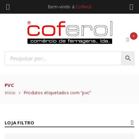
Bem-vindo à
Coferol
0
PVC
Início
Produtos etiquetados com “pvc”
/
LOJA FILTRO