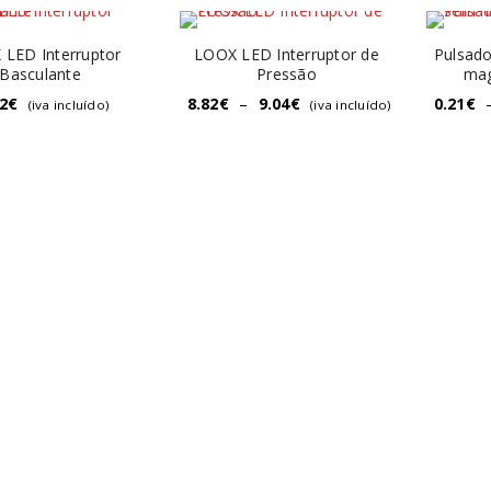
LED Interruptor
LOOX LED Interruptor de
Pulsado
Basculante
Pressão
mag
2
€
8.82
€
–
9.04
€
0.21
€
(iva incluído)
(iva incluído)