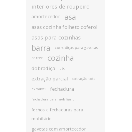
interiores de roupeiro
asa
amortecedor
asas cozinha folheto coferol
asas para cozinhas
barra
corrediças para gavetas
cozinha
correr
dobradiça
dtc
extração parcial
extração total
fechadura
extraível
fechadura para mobiliário
fechos e fechaduras para
mobiliário
gavetas com amortecedor