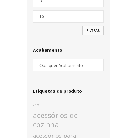
Nome de utilizador ou email
*
FILTRAR
Senha
*
Acabamento
INICIAR SESSÃO
PERDEU A SUA SENHA?
Etiquetas de produto
24V
acessórios de
cozinha
acessórios para