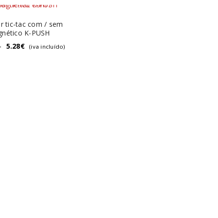
r tic-tac com / sem
nético K-PUSH
–
5.28
€
(iva incluído)