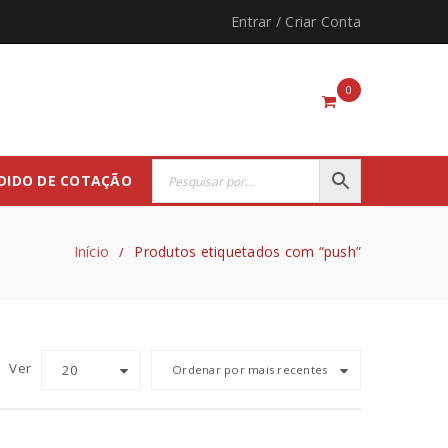
Entrar
/
Criar Conta
0
DIDO DE COTAÇÃO
Início
Produtos etiquetados com “push”
/
Ver
20
Ordenar por mais recentes