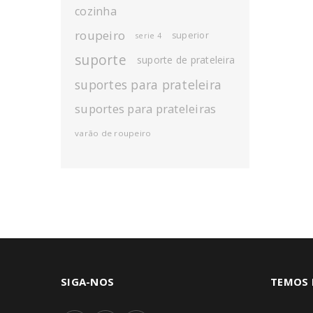
cozinha
roupeiro
superior
serie 4
suporte
suporte de prateleira
suportes para prateleira
suportes para prateleiras
varão de roupeiro
SIGA-NOS
TEMOS 