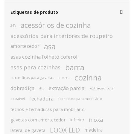
Etiquetas de produto
acessórios de cozinha
24V
acessórios para interiores de roupeiro
asa
amortecedor
asas cozinha folheto coferol
barra
asas para cozinhas
cozinha
corrediças para gavetas
correr
dobradiça
extração parcial
extração total
dtc
fechadura
extraível
fechadura para mobiliário
fechos e fechaduras para mobiliário
inoxa
gavetas com amortecedor
inferior
LOOX LED
madeira
lateral de gaveta