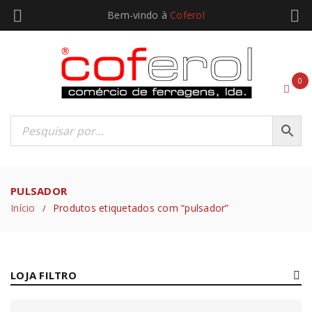
Bem-vindo à
Coferol
0
PULSADOR
Início
Produtos etiquetados com “pulsador”
/
LOJA FILTRO