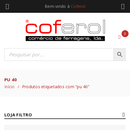
Bem-vindo à
Coferol
0
PU 40
Início
Produtos etiquetados com “pu 40”
/
LOJA FILTRO