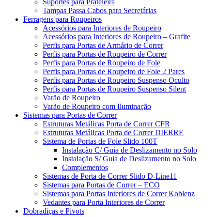
Suportes para Prateleira
Tampas Passa Cabos para Secretárias
Ferragens para Roupeiros
Acessórios para Interiores de Roupeiro
Acessórios para Interiores de Roupeiro – Grafite
Perfis para Portas de Armário de Correr
Perfis para Portas de Roupeiro de Correr
Perfis para Portas de Roupeiro de Fole
Perfis para Portas de Roupeiro de Fole 2 Pares
Perfis para Portas de Roupeiro Suspenso Oculto
Perfis para Portas de Roupeiro Suspenso Silent
Varão de Roupeiro
Varão de Roupeiro com Iluminação
Sistemas para Portas de Correr
Estruturas Metálicas Porta de Correr CFR
Estruturas Metálicas Porta de Correr DIERRE
Sistema de Portas de Fole Slido 100T
Instalação C/ Guia de Deslizamento no Solo
Instalação S/ Guia de Deslizamento no Solo
Complementos
Sistemas de Porta de Correr Slido D-Line11
Sistemas para Portas de Correr – ECO
Sistemas para Portas Interiores de Correr Koblenz
Vedantes para Porta Interiores de Correr
Dobradiças e Pivots