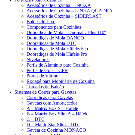
Acessórios de Cozinha – INOXA
Acessórios de Cozinha – LINHA QUADRA
Acessórios de Cozinha – SIDERLAST
Baldes de Lixo
Componentes para Cozinhas
Dobradiça de Mola – Duomatic Plus 110º
Dobradiças de Mola DANCO
Dobradiças de Mola DTC
Dobradiças de Mola Häfele-Eco
Dobradiças de Mola Häfele-Pro
Niveladores
Perfis de Aluminio para Cozinha
Perfis de Gola – CFR
Portas de Vitrine
Rodapé para Mobiliário de Cozinha
Tomadas de Balcão
Sistemas de Correr para Gavetas
Corrediças para Gavetas
Gavetas com Amortecedor
A – Matrix Box S – Häfele
B – Matrix Box Slim A – Häfele
C – DTC
D – Magic Star Slim – DTC
Gaveta de Cozinha MONACO