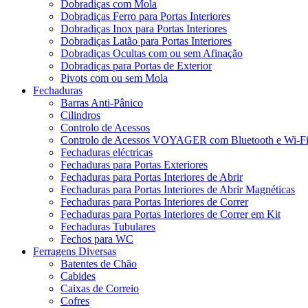
Dobradiças com Mola
Dobradiças Ferro para Portas Interiores
Dobradiças Inox para Portas Interiores
Dobradiças Latão para Portas Interiores
Dobradiças Ocultas com ou sem Afinação
Dobradiças para Portas de Exterior
Pivots com ou sem Mola
Fechaduras
Barras Anti-Pânico
Cilindros
Controlo de Acessos
Controlo de Acessos VOYAGER com Bluetooth e Wi-F
Fechaduras eléctricas
Fechaduras para Portas Exteriores
Fechaduras para Portas Interiores de Abrir
Fechaduras para Portas Interiores de Abrir Magnéticas
Fechaduras para Portas Interiores de Correr
Fechaduras para Portas Interiores de Correr em Kit
Fechaduras Tubulares
Fechos para WC
Ferragens Diversas
Batentes de Chão
Cabides
Caixas de Correio
Cofres