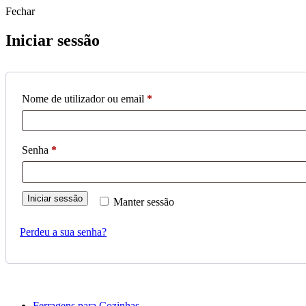
Fechar
Iniciar sessão
Obrigatório
Nome de utilizador ou email
*
Obrigatório
Senha
*
Iniciar sessão
Manter sessão
Perdeu a sua senha?
Ferragens para Cozinhas