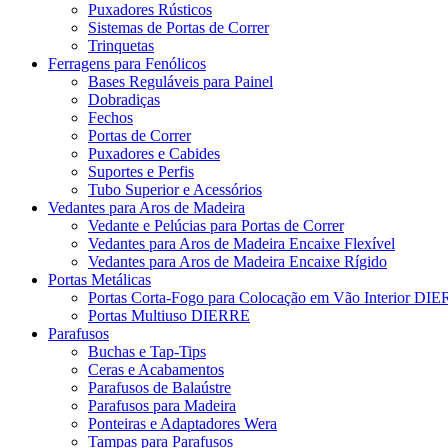
Puxadores Rústicos
Sistemas de Portas de Correr
Trinquetas
Ferragens para Fenólicos
Bases Reguláveis para Painel
Dobradiças
Fechos
Portas de Correr
Puxadores e Cabides
Suportes e Perfis
Tubo Superior e Acessórios
Vedantes para Aros de Madeira
Vedante e Pelúcias para Portas de Correr
Vedantes para Aros de Madeira Encaixe Flexível
Vedantes para Aros de Madeira Encaixe Rígido
Portas Metálicas
Portas Corta-Fogo para Colocação em Vão Interior DI
Portas Multiuso DIERRE
Parafusos
Buchas e Tap-Tips
Ceras e Acabamentos
Parafusos de Balaústre
Parafusos para Madeira
Ponteiras e Adaptadores Wera
Tampas para Parafusos