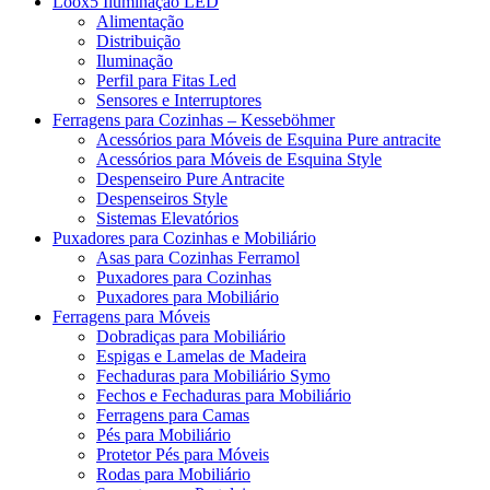
Loox5 Iluminação LED
Alimentação
Distribuição
Iluminação
Perfil para Fitas Led
Sensores e Interruptores
Ferragens para Cozinhas – Kesseböhmer
Acessórios para Móveis de Esquina Pure antracite
Acessórios para Móveis de Esquina Style
Despenseiro Pure Antracite
Despenseiros Style
Sistemas Elevatórios
Puxadores para Cozinhas e Mobiliário
Asas para Cozinhas Ferramol
Puxadores para Cozinhas
Puxadores para Mobiliário
Ferragens para Móveis
Dobradiças para Mobiliário
Espigas e Lamelas de Madeira
Fechaduras para Mobiliário Symo
Fechos e Fechaduras para Mobiliário
Ferragens para Camas
Pés para Mobiliário
Protetor Pés para Móveis
Rodas para Mobiliário