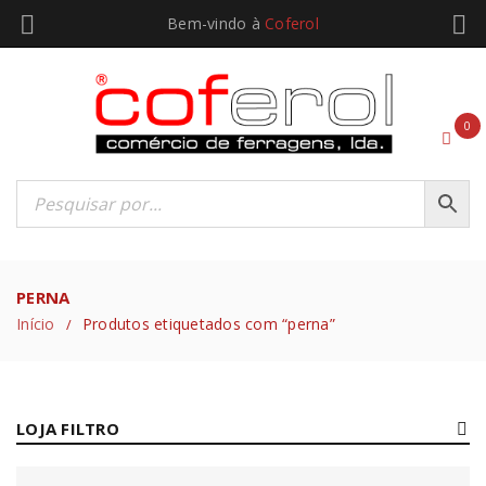
Bem-vindo à
Coferol
0
PERNA
Início
Produtos etiquetados com “perna”
/
LOJA FILTRO