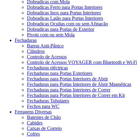
Dobradiças com Mola
Dobradiças Ferro para Portas Interiores
Dobradiças Inox para Portas Interiores
Dobradiças Latão para Portas Interiores
Dobradiças Ocultas com ou sem Afinação
Dobradiças para Portas de Exterior
Pivots com ou sem Mola
Fechaduras
Barras Anti-Pânico
Cilindros
Controlo de Acessos
Controlo de Acessos VOYAGER com Bluetooth e Wi-F
Fechaduras eléctricas
Fechaduras para Portas Exteriores
Fechaduras para Portas Interiores de Abrir
Fechaduras para Portas Interiores de Abrir Magnéticas
Fechaduras para Portas Interiores de Correr
Fechaduras para Portas Interiores de Correr em Kit
Fechaduras Tubulares
Fechos para WC
Ferragens Diversas
Batentes de Chão
Cabides
Caixas de Correio
Cofres