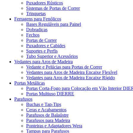
Puxadores Rústicos
Sistemas de Portas de Correr
Trinquetas
Ferragens para Fenólicos
Bases Reguláveis para Painel
Dobradiças
Fechos
Portas de Correr
Puxadores e Cabides
Suportes e Perfis
Tubo Superior e Acessórios
Vedantes para Aros de Madeira
Vedante e Pelúcias para Portas de Correr
Vedantes para Aros de Madeira Encaixe Flexível
Vedantes para Aros de Madeira Encaixe Rígido
Portas Metálicas
Portas Corta-Fogo para Colocação em Vão Interior DI
Portas Multiuso DIERRE
Parafusos
Buchas e Tap-Tips
Ceras e Acabamentos
Parafusos de Balaústre
Parafusos para Madeira
Ponteiras e Adaptadores Wera
Tampas para Parafusos