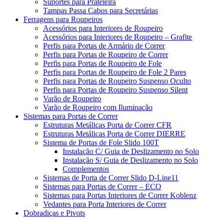
Suportes para Prateleira
Tampas Passa Cabos para Secretárias
Ferragens para Roupeiros
Acessórios para Interiores de Roupeiro
Acessórios para Interiores de Roupeiro – Grafite
Perfis para Portas de Armário de Correr
Perfis para Portas de Roupeiro de Correr
Perfis para Portas de Roupeiro de Fole
Perfis para Portas de Roupeiro de Fole 2 Pares
Perfis para Portas de Roupeiro Suspenso Oculto
Perfis para Portas de Roupeiro Suspenso Silent
Varão de Roupeiro
Varão de Roupeiro com Iluminação
Sistemas para Portas de Correr
Estruturas Metálicas Porta de Correr CFR
Estruturas Metálicas Porta de Correr DIERRE
Sistema de Portas de Fole Slido 100T
Instalação C/ Guia de Deslizamento no Solo
Instalação S/ Guia de Deslizamento no Solo
Complementos
Sistemas de Porta de Correr Slido D-Line11
Sistemas para Portas de Correr – ECO
Sistemas para Portas Interiores de Correr Koblenz
Vedantes para Porta Interiores de Correr
Dobradiças e Pivots