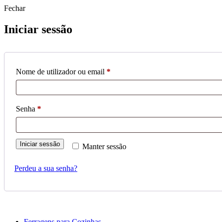
Fechar
Iniciar sessão
Obrigatório
Nome de utilizador ou email
*
Obrigatório
Senha
*
Iniciar sessão
Manter sessão
Perdeu a sua senha?
Ferragens para Cozinhas