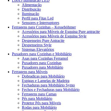
Loox5 Iluminação LED
Alimentação
Distribuição
Iluminação
Perfil para Fitas Led
Sensores e Interruptores
Ferragens para Cozinhas – Kesseböhmer
Acessórios para Móveis de Esquina Pure antracite
Acessórios para Móveis de Esquina Style
Despenseiro Pure Antracite
Despenseiros Style
Sistemas Elevatórios
Puxadores para Cozinhas e Mobiliário
Asas para Cozinhas Ferramol
Puxadores para Cozinhas
Puxadores para Mobiliário
Ferragens para Móveis
Dobradiças para Mobiliário
Espigas e Lamelas de Madeira
Fechaduras para Mobiliário Symo
Fechos e Fechaduras para Mobiliário
Ferragens para Camas
Pés para Mobiliário
Protetor Pés para Móveis
Rodas para Mobiliário