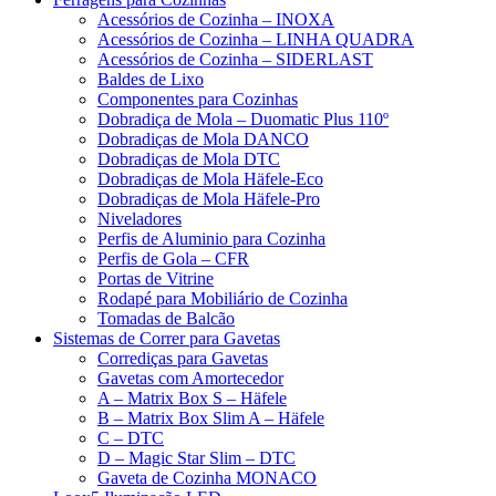
Acessórios de Cozinha – INOXA
Acessórios de Cozinha – LINHA QUADRA
Acessórios de Cozinha – SIDERLAST
Baldes de Lixo
Componentes para Cozinhas
Dobradiça de Mola – Duomatic Plus 110º
Dobradiças de Mola DANCO
Dobradiças de Mola DTC
Dobradiças de Mola Häfele-Eco
Dobradiças de Mola Häfele-Pro
Niveladores
Perfis de Aluminio para Cozinha
Perfis de Gola – CFR
Portas de Vitrine
Rodapé para Mobiliário de Cozinha
Tomadas de Balcão
Sistemas de Correr para Gavetas
Corrediças para Gavetas
Gavetas com Amortecedor
A – Matrix Box S – Häfele
B – Matrix Box Slim A – Häfele
C – DTC
D – Magic Star Slim – DTC
Gaveta de Cozinha MONACO