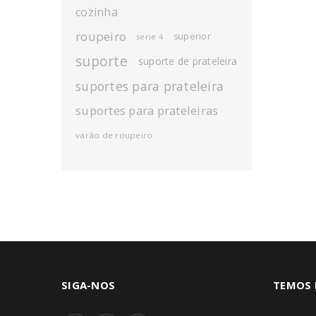
cozinha
roupeiro
superior
serie 4
suporte
suporte de prateleira
suportes para prateleira
suportes para prateleiras
varão de roupeiro
SIGA-NOS
TEMOS 