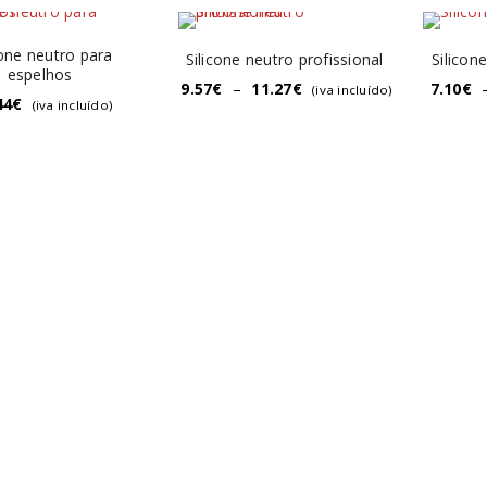
cone neutro para
Silicone neutro profissional
Silicon
espelhos
9.57
€
–
11.27
€
7.10
€
(iva incluído)
44
€
(iva incluído)