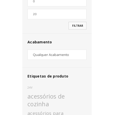
Nome de utilizador ou email
*
FILTRAR
Senha
*
Acabamento
INICIAR SESSÃO
PERDEU A SUA SENHA?
Etiquetas de produto
24V
acessórios de
cozinha
acessórios para