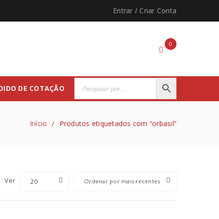
Entrar
/
Criar Conta
0
DIDO DE COTAÇÃO
Início
Produtos etiquetados com “orbasil”
/
Ver
20
Ordenar por mais recentes