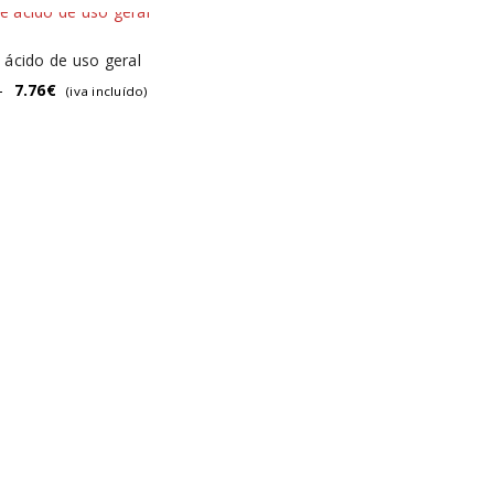
e ácido de uso geral
–
7.76
€
(iva incluído)