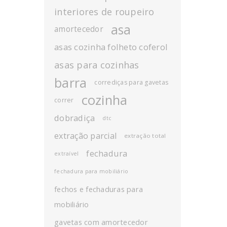
interiores de roupeiro
asa
amortecedor
asas cozinha folheto coferol
asas para cozinhas
barra
corrediças para gavetas
cozinha
correr
dobradiça
dtc
extração parcial
extração total
fechadura
extraível
fechadura para mobiliário
fechos e fechaduras para
mobiliário
gavetas com amortecedor