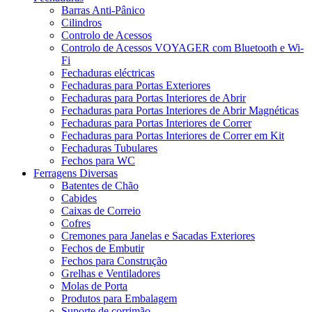
Barras Anti-Pânico
Cilindros
Controlo de Acessos
Controlo de Acessos VOYAGER com Bluetooth e Wi-
Fi
Fechaduras eléctricas
Fechaduras para Portas Exteriores
Fechaduras para Portas Interiores de Abrir
Fechaduras para Portas Interiores de Abrir Magnéticas
Fechaduras para Portas Interiores de Correr
Fechaduras para Portas Interiores de Correr em Kit
Fechaduras Tubulares
Fechos para WC
Ferragens Diversas
Batentes de Chão
Cabides
Caixas de Correio
Cofres
Cremones para Janelas e Sacadas Exteriores
Fechos de Embutir
Fechos para Construção
Grelhas e Ventiladores
Molas de Porta
Produtos para Embalagem
Suporte de corrimão