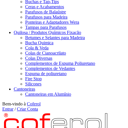
Buchas e Tap-Tips
Ceras e Acabamentos
Parafusos de Balaústre
Parafusos para Madeira
Ponteiras e Adaptadores Wera
Tampas para Parafusos
Quilosa / Produtos Químicos Fixação
Betumes e Selantes para Madeira
Bucha Quimica
Cola & Veda
Colas de Cianoacrilato
Colas Diversas
Complementos de Espuma Poliuretano
Complementos de Vedantes
Espuma de poliuretano
Fire Stop
Silicones
Cantoneiras
Cantoneiras em Alumínio
Bem-vindo à
Coferol
Entrar
/
Criar Conta