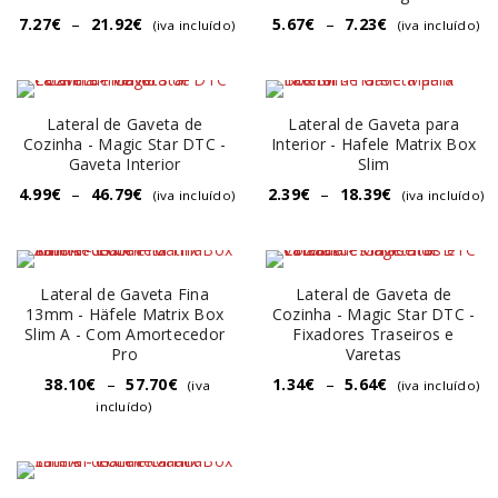
7.27
€
–
21.92
€
5.67
€
–
7.23
€
(iva incluído)
(iva incluído)
Lateral de Gaveta de
Lateral de Gaveta para
Cozinha - Magic Star DTC -
Interior - Hafele Matrix Box
Gaveta Interior
Slim
4.99
€
–
46.79
€
2.39
€
–
18.39
€
(iva incluído)
(iva incluído)
Lateral de Gaveta Fina
Lateral de Gaveta de
13mm - Häfele Matrix Box
Cozinha - Magic Star DTC -
Slim A - Com Amortecedor
Fixadores Traseiros e
Pro
Varetas
38.10
€
–
57.70
€
1.34
€
–
5.64
€
(iva
(iva incluído)
incluído)