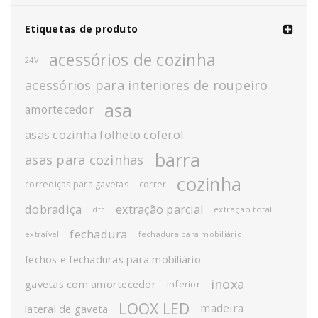
Etiquetas de produto
acessórios de cozinha
24V
acessórios para interiores de roupeiro
asa
amortecedor
asas cozinha folheto coferol
barra
asas para cozinhas
cozinha
corrediças para gavetas
correr
dobradiça
extração parcial
extração total
dtc
fechadura
extraível
fechadura para mobiliário
fechos e fechaduras para mobiliário
inoxa
gavetas com amortecedor
inferior
LOOX LED
madeira
lateral de gaveta