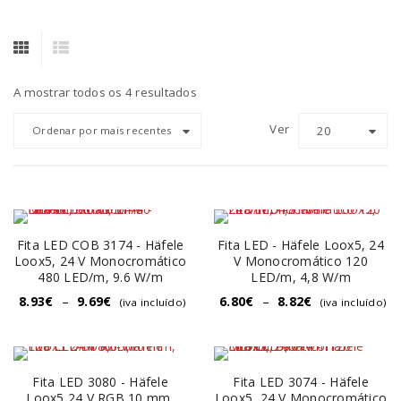
A mostrar todos os 4 resultados
Ver
20
Ordenar por mais recentes
Fita LED COB 3174 - Häfele
Fita LED - Häfele Loox5, 24
Loox5, 24 V Monocromático
V Monocromático 120
480 LED/m, 9.6 W/m
LED/m, 4,8 W/m
8.93
€
–
9.69
€
6.80
€
–
8.82
€
(iva incluído)
(iva incluído)
Fita LED 3080 - Häfele
Fita LED 3074 - Häfele
Loox5 24 V RGB,10 mm,
Loox5, 24 V Monocromático