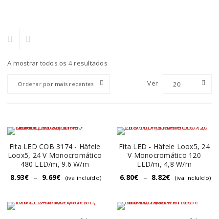
A mostrar todos os 4 resultados
Ver
20
Ordenar por mais recentes
Fita LED COB 3174 - Häfele
Fita LED - Häfele Loox5, 24
Loox5, 24 V Monocromático
V Monocromático 120
480 LED/m, 9.6 W/m
LED/m, 4,8 W/m
8.93
€
–
9.69
€
6.80
€
–
8.82
€
(iva incluído)
(iva incluído)