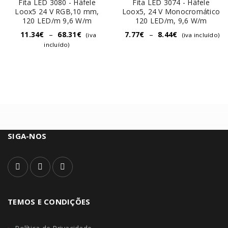
Fita LED 3080 - Häfele
Fita LED 3074 - Häfele
Loox5 24 V RGB,10 mm,
Loox5, 24 V Monocromático
120 LED/m 9,6 W/m
120 LED/m, 9,6 W/m
11.34
€
–
68.31
€
7.77
€
–
8.44
€
(iva
(iva incluído)
incluído)
SIGA-NOS
TEMOS E CONDIÇÕES