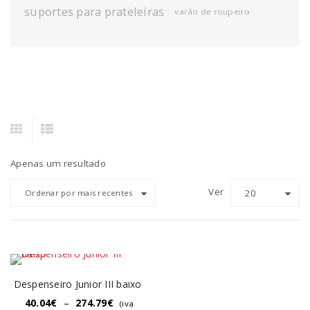
suportes para prateleiras
varão de roupeiro
Apenas um resultado
Ver
20
Ordenar por mais recentes
Despenseiro Junior III baixo
40.04
€
–
274.79
€
(iva