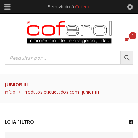
Bem-vindo à
Coferol
0
JUNIOR III
Início
Produtos etiquetados com “junior III”
/
LOJA FILTRO