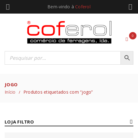
Bem-vindo à
Coferol
0
JOGO
Início
Produtos etiquetados com “jogo”
/
LOJA FILTRO