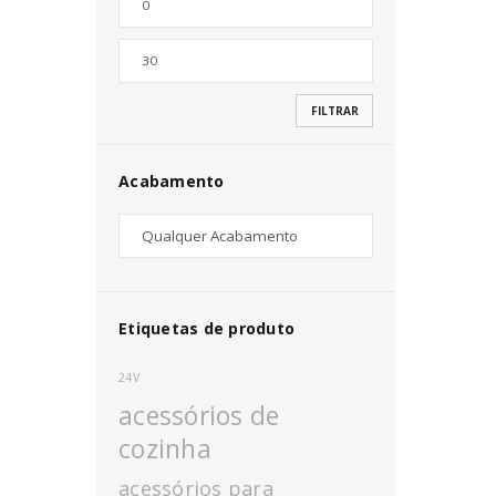
Nome de utilizador ou email
*
FILTRAR
Senha
*
Acabamento
INICIAR SESSÃO
PERDEU A SUA SENHA?
Etiquetas de produto
24V
acessórios de
cozinha
acessórios para