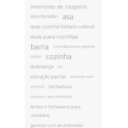
interiores de roupeiro
asa
amortecedor
asas cozinha folheto coferol
asas para cozinhas
barra
corrediças para gavetas
cozinha
correr
dobradiça
dtc
extração parcial
extração total
fechadura
extraível
fechadura para mobiliário
fechos e fechaduras para
mobiliário
gavetas com amortecedor