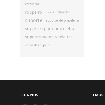
cozinha
roupeiro
superior
serie 4
suporte
suporte de prateleira
suportes para prateleira
suportes para prateleiras
varão de roupeiro
SIGA-NOS
TEMOS 