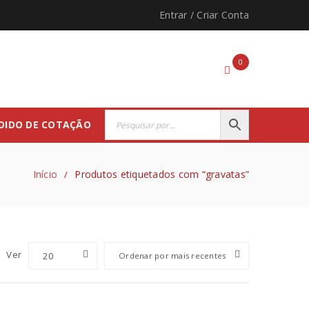
Entrar
/
Criar Conta
0
DIDO DE COTAÇÃO
Início
Produtos etiquetados com “gravatas”
/
Ver
20
Ordenar por mais recentes