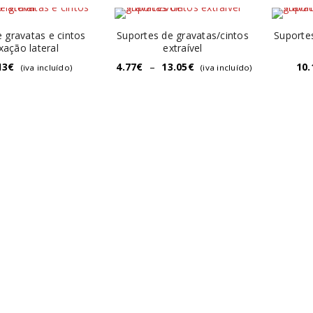
 gravatas e cintos
Suportes de gravatas/cintos
Suporte
ixação lateral
extraível
13
€
4.77
€
–
13.05
€
10.
(iva incluído)
(iva incluído)