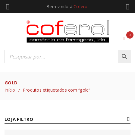
Bem-vindo à
Coferol
0
GOLD
Início
Produtos etiquetados com “gold”
/
LOJA FILTRO