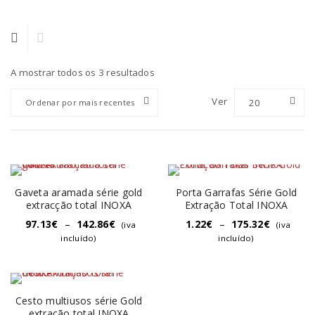
A mostrar todos os 3 resultados
Ver
20
Ordenar por mais recentes
Gaveta aramada série gold
Porta Garrafas Série Gold
extracção total INOXA
Extração Total INOXA
97.13
€
–
142.86
€
1.22
€
–
175.32
€
(iva
(iva
incluído)
incluído)
Cesto multiusos série Gold
extração total INOXA