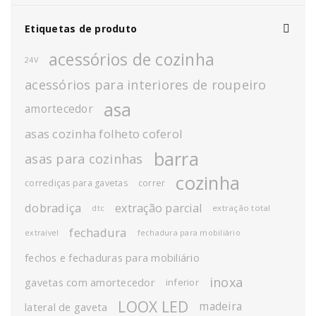
Etiquetas de produto
acessórios de cozinha
24V
acessórios para interiores de roupeiro
asa
amortecedor
asas cozinha folheto coferol
barra
asas para cozinhas
cozinha
corrediças para gavetas
correr
dobradiça
extração parcial
extração total
dtc
fechadura
extraível
fechadura para mobiliário
fechos e fechaduras para mobiliário
inoxa
gavetas com amortecedor
inferior
LOOX LED
madeira
lateral de gaveta