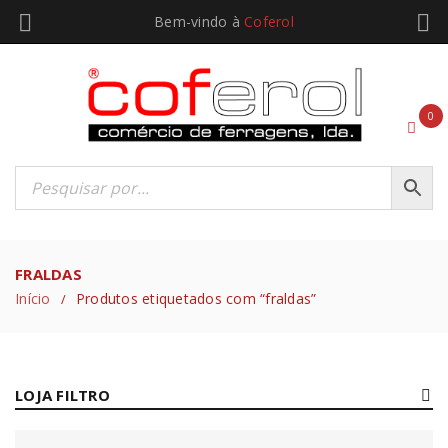
Bem-vindo à
Coferol
0
FRALDAS
Início
Produtos etiquetados com “fraldas”
/
LOJA FILTRO