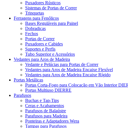
Puxadores Rústicos
Sistemas de Portas de Correr
Trinquetas
Ferragens para Fenólicos
Bases Reguláveis para Painel
Dobradiças
Fechos
Portas de Correr
Puxadores e Cabides
Suportes e Perfis
Tubo Superior e Acessórios
Vedantes para Aros de Madeira
Vedante e Pelúcias para Portas de Correr
Vedantes para Aros de Madeira Encaixe Flexível
Vedantes para Aros de Madeira Encaixe Rígido
Portas Metálicas
Portas Corta-Fogo para Colocação em Vão Interior DI
Portas Multiuso DIERRE
Parafusos
Buchas e Tap-Tips
Ceras e Acabamentos
Parafusos de Balaústre
Parafusos para Madeira
Ponteiras e Adaptadores Wera
Tampas para Parafusos