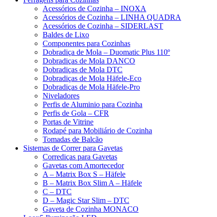
Acessórios de Cozinha – INOXA
Acessórios de Cozinha – LINHA QUADRA
Acessórios de Cozinha – SIDERLAST
Baldes de Lixo
Componentes para Cozinhas
Dobradiça de Mola – Duomatic Plus 110º
Dobradiças de Mola DANCO
Dobradiças de Mola DTC
Dobradiças de Mola Häfele-Eco
Dobradiças de Mola Häfele-Pro
Niveladores
Perfis de Aluminio para Cozinha
Perfis de Gola – CFR
Portas de Vitrine
Rodapé para Mobiliário de Cozinha
Tomadas de Balcão
Sistemas de Correr para Gavetas
Corrediças para Gavetas
Gavetas com Amortecedor
A – Matrix Box S – Häfele
B – Matrix Box Slim A – Häfele
C – DTC
D – Magic Star Slim – DTC
Gaveta de Cozinha MONACO