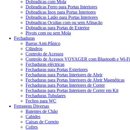
Dobradiças com Mola
Dobradiças Ferro para Portas Interiores
Dobradiças Inox para Portas Interiores
Dobradiças Latão para Portas Interiores
Dobradiças Ocultas com ou sem Afinação
Dobradiças para Portas de Exterior
Pivots com ou sem Mola
Fechaduras
Barras Anti-Pânico
Cilindros
Controlo de Acessos
Controlo de Acessos VOYAGER com Bluetooth e Wi-F
Fechaduras eléctricas
Fechaduras para Portas Exteriores
Fechaduras para Portas Interiores de Abrir
Fechaduras para Portas Interiores de Abrir Magnéticas
Fechaduras para Portas Interiores de Correr
Fechaduras para Portas Interiores de Correr em Kit
Fechaduras Tubulares
Fechos para WC
Ferragens Diversas
Batentes de Chão
Cabides
Caixas de Correio
Cofres