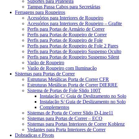
Suportes para Prateleira
Tampas Passa Cabos para Secretárias
Ferragens para Roupeiros
Acessórios para Interiores de Roupeiro
Acessórios para Interiores de Roupeiro – Grafite
Perfis para Portas de Armário de Correr
Perfis para Portas de Roupeiro de Correr
Perfis para Portas de Roupeiro de Fole
Perfis para Portas de Roupeiro de Fole 2 Pares
Perfis para Portas de Roupeiro Suspenso Oculto
Perfis para Portas de Roupeiro Suspenso Silent
Varão de Roupeiro
Varão de Roupeiro com Iluminação
Sistemas para Portas de Correr
Estruturas Metálicas Porta de Correr CFR
Estruturas Metálicas Porta de Correr DIERRE
Sistema de Portas de Fole Slido 100T
Instalação C/ Guia de Deslizamento no Solo
Instalação S/ Guia de Deslizamento no Solo
Complementos
Sistemas de Porta de Correr Slido D-Line11
Sistemas para Portas de Correr – ECO
Sistemas para Portas Interiores de Correr Koblenz
Vedantes para Porta Interiores de Correr
Dobradiças e Pivots