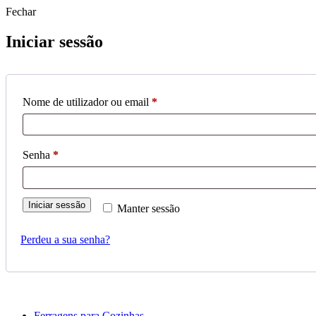
Fechar
Iniciar sessão
Obrigatório
Nome de utilizador ou email
*
Obrigatório
Senha
*
Iniciar sessão
Manter sessão
Perdeu a sua senha?
Ferragens para Cozinhas