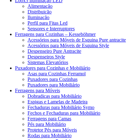
Loox5 Iluminação LED
Alimentação
Distribuição
Iluminação
Perfil para Fitas Led
Sensores e Interruptores
Ferragens para Cozinhas – Kesseböhmer
Acessórios para Móveis de Esquina Pure antracite
Acessórios para Móveis de Esquina Style
Despenseiro Pure Antracite
Despenseiros Style
Sistemas Elevatórios
Puxadores para Cozinhas e Mobiliário
Asas para Cozinhas Ferramol
Puxadores para Cozinhas
Puxadores para Mobiliário
Ferragens para Móveis
Dobradiças para Mobiliário
Espigas e Lamelas de Madeira
Fechaduras para Mobiliário Symo
Fechos e Fechaduras para Mobiliário
Ferragens para Camas
Pés para Mobiliário
Protetor Pés para Móveis
Rodas para Mobiliário