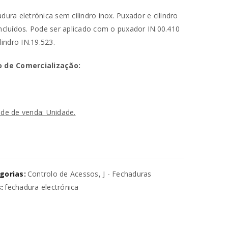
dura eletrónica sem cilindro inox. Puxador e cilindro
ncluídos. Pode ser aplicado com o puxador IN.00.410
ilindro IN.19.523.
 de Comercialização:
de de venda: Unidade.
va senha será enviada para o seu
utilizados para melhorar a sua
ara gerir o acesso à sua conta e
gorias:
Controlo de Acessos
,
J - Fechaduras
na nossa
política de privacidade
.
:
fechadura electrónica