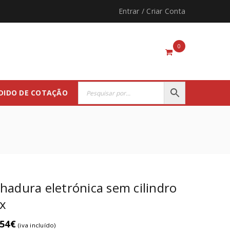
Entrar
/
Criar Conta
0
DIDO DE COTAÇÃO
hadura eletrónica sem cilindro
x
.54
€
(iva incluído)