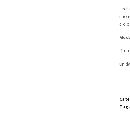
Fecha
não i
e o c
REGISTAR NOVA CONTA
Modo
Endereço de email
*
1 un
Unida
A ligação para definir uma no
endereço de email.
Os seus dados pessoais serão 
experiência por toda a loja, p
Cate
Manter sessão
para os propósitos descritos 
Tags
REGISTAR NOVA CONTA