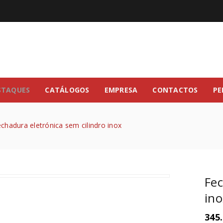
STAQUES
CATÁLOGOS
EMPRESA
CONTACTOS
PE
chadura eletrónica sem cilindro inox
Fec
ino
345