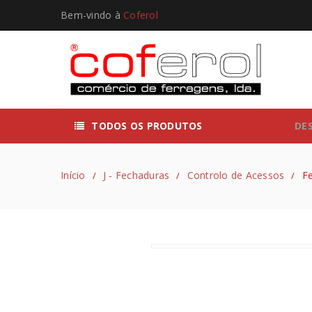
Bem-vindo à
Coferol
TODOS OS PRODUTOS
DE
Início
J - Fechaduras
Controlo de Acessos
Fe
/
/
/