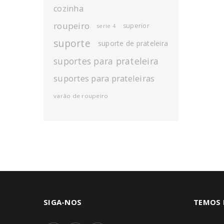
cozinha
roupeiro
superior
serie 4
suporte
suporte de prateleira
suportes para prateleira
suportes para prateleiras
varão de roupeiro
SIGA-NOS
TEMOS 