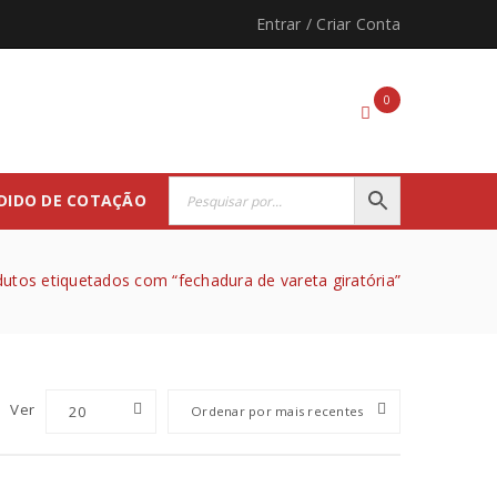
Entrar
/
Criar Conta
0
DIDO DE COTAÇÃO
utos etiquetados com “fechadura de vareta giratória”
Ver
20
Ordenar por mais recentes