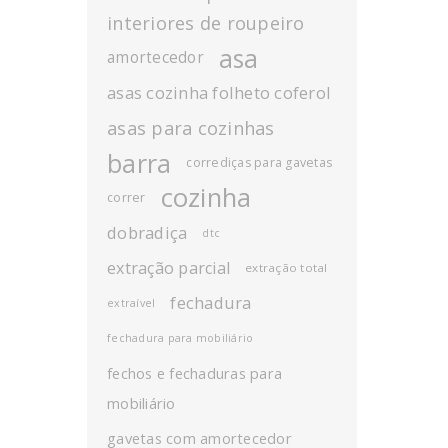
interiores de roupeiro
asa
amortecedor
asas cozinha folheto coferol
asas para cozinhas
barra
corrediças para gavetas
cozinha
correr
dobradiça
dtc
extração parcial
extração total
fechadura
extraível
fechadura para mobiliário
fechos e fechaduras para
mobiliário
gavetas com amortecedor