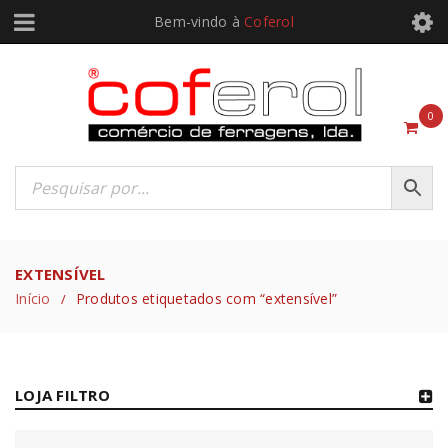
Bem-vindo à
Coferol
0
EXTENSÍVEL
Início
Produtos etiquetados com “extensível”
/
LOJA FILTRO