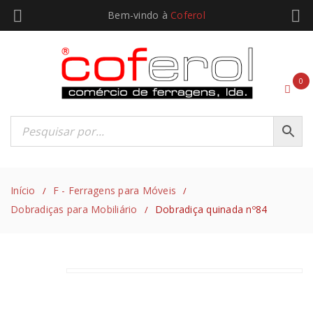
Bem-vindo à
Coferol
0
Início
F - Ferragens para Móveis
/
/
Dobradiças para Mobiliário
Dobradiça quinada nº84
/