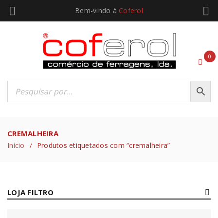
Bem-vindo à
Coferol
0
CREMALHEIRA
Início
Produtos etiquetados com “cremalheira”
/
LOJA FILTRO