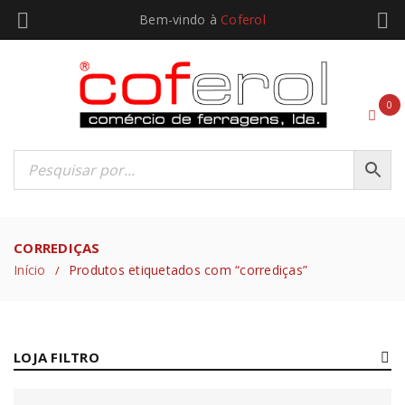
Bem-vindo à
Coferol
0
CORREDIÇAS
Início
Produtos etiquetados com “corrediças”
/
LOJA FILTRO