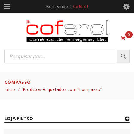
Bem-vindo à
Coferol
0
COMPASSO
Início
Produtos etiquetados com “compasso”
/
LOJA FILTRO