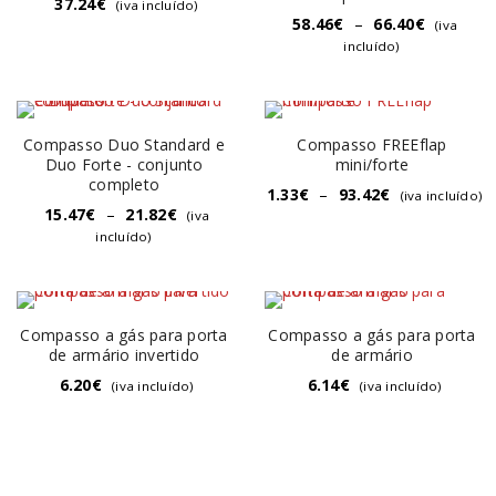
37.24
€
(iva incluído)
58.46
€
–
66.40
€
(iva
incluído)
Compasso Duo Standard e
Compasso FREEflap
Duo Forte - conjunto
mini/forte
completo
1.33
€
–
93.42
€
(iva incluído)
15.47
€
–
21.82
€
(iva
incluído)
Compasso a gás para porta
Compasso a gás para porta
de armário invertido
de armário
6.20
€
6.14
€
(iva incluído)
(iva incluído)