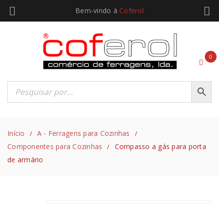
Bem-vindo à
Coferol
0
Início
A - Ferragens para Cozinhas
/
/
Componentes para Cozinhas
Compasso a gás para porta
/
de armário