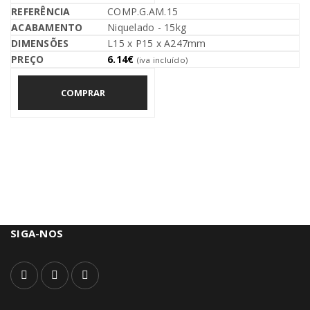
COMP.G.AM.15
Niquelado - 15kg
L15 x P15 x A247mm
6.14
€
(iva incluído)
COMPRAR
SIGA-NOS