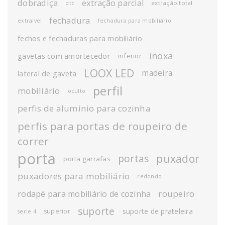
dobradiça
extração parcial
extração total
dtc
fechadura
extraível
fechadura para mobiliário
fechos e fechaduras para mobiliário
inoxa
gavetas com amortecedor
inferior
LOOX LED
madeira
lateral de gaveta
perfil
mobiliário
oculto
perfis de aluminio para cozinha
perfis para portas de roupeiro de
correr
porta
puxador
portas
porta garrafas
puxadores para mobiliário
redondo
roupeiro
rodapé para mobiliário de cozinha
suporte
suporte de prateleira
superior
serie 4