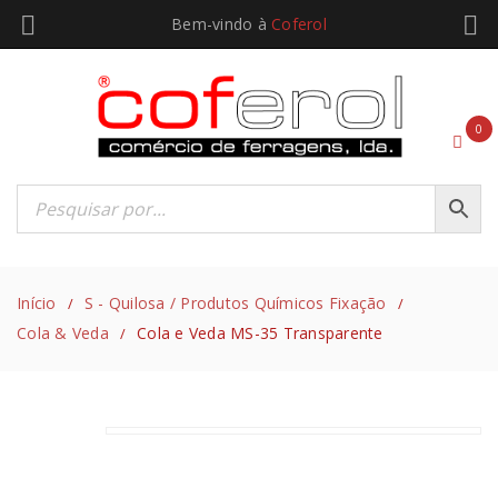
Bem-vindo à
Coferol
0
Início
S - Quilosa / Produtos Químicos Fixação
/
/
Cola & Veda
Cola e Veda MS-35 Transparente
/