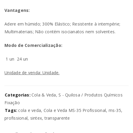
Vantagens:
Adere em húmido; 300% Elástico; Resistente à intempérie;
Multimateriais; Não contém isocianatos nem solventes.
Modo de Comercialização:
1 un
24 un
Unidade de venda: Unidade.
Categorias:
Cola & Veda
,
S - Quilosa / Produtos Químicos
Fixação
Tags:
cola e veda
,
Cola e Veda MS-35 Profissional
,
ms-35
,
profissional
,
sintex
,
transparente