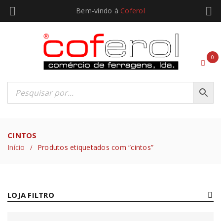
Bem-vindo à
Coferol
0
CINTOS
Início
Produtos etiquetados com “cintos”
/
LOJA FILTRO