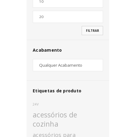
Nome de utilizador ou email
*
FILTRAR
Senha
*
Acabamento
INICIAR SESSÃO
PERDEU A SUA SENHA?
Etiquetas de produto
24V
acessórios de
cozinha
acessórios para