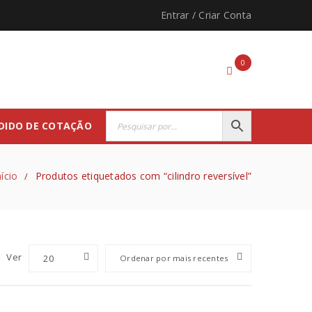
Entrar
/
Criar Conta
0
DIDO DE COTAÇÃO
nício
Produtos etiquetados com “cilindro reversível”
/
Ver
20
Ordenar por mais recentes