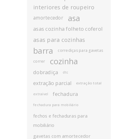
interiores de roupeiro
asa
amortecedor
asas cozinha folheto coferol
asas para cozinhas
barra
corrediças para gavetas
cozinha
correr
dobradiça
dtc
extração parcial
extração total
fechadura
extraível
fechadura para mobiliário
fechos e fechaduras para
mobiliário
gavetas com amortecedor