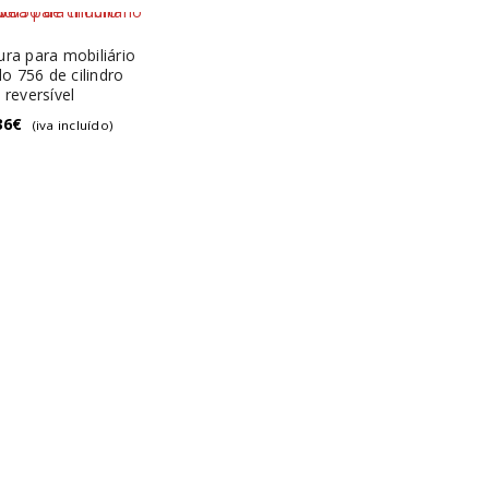
ra para mobiliário
o 756 de cilindro
reversível
36
€
(iva incluído)