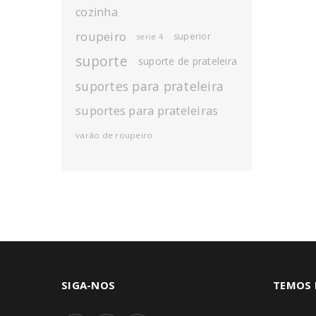
cozinha
roupeiro
superior
serie 4
suporte
suporte de prateleira
suportes para prateleira
suportes para prateleiras
varão de roupeiro
SIGA-NOS
TEMOS 