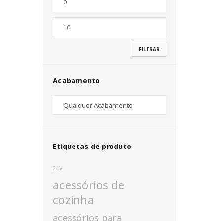
Nome de utilizador ou email
*
FILTRAR
Senha
*
Acabamento
INICIAR SESSÃO
PERDEU A SUA SENHA?
Etiquetas de produto
24V
acessórios de
cozinha
acessórios para