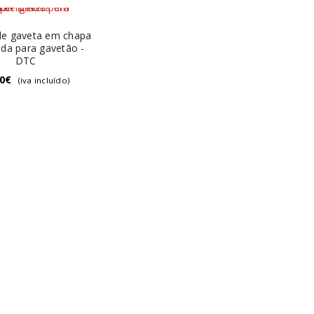
 de gaveta em chapa
ada para gavetão -
DTC
0
€
(iva incluído)