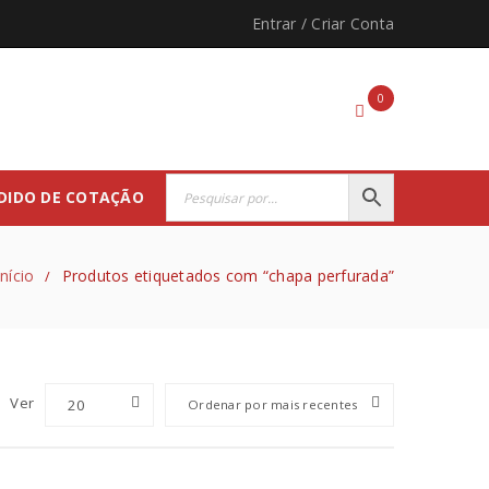
Entrar
/
Criar Conta
0
DIDO DE COTAÇÃO
Início
Produtos etiquetados com “chapa perfurada”
/
Ver
20
Ordenar por mais recentes