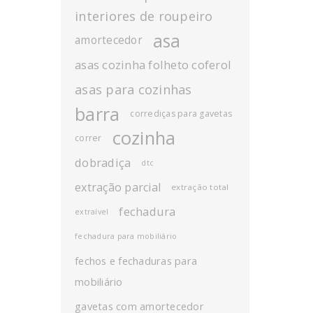
interiores de roupeiro
asa
amortecedor
asas cozinha folheto coferol
asas para cozinhas
barra
corrediças para gavetas
cozinha
correr
dobradiça
dtc
extração parcial
extração total
fechadura
extraível
fechadura para mobiliário
fechos e fechaduras para
mobiliário
gavetas com amortecedor