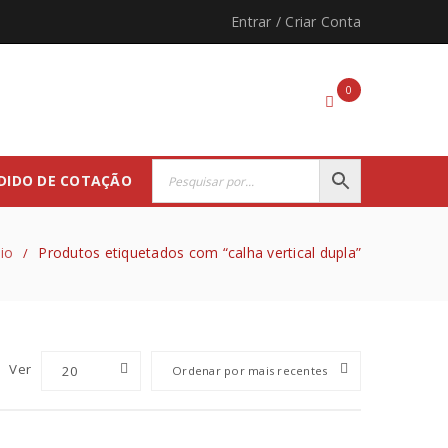
Entrar
/
Criar Conta
0
DIDO DE COTAÇÃO
cio
Produtos etiquetados com “calha vertical dupla”
/
Ver
20
Ordenar por mais recentes