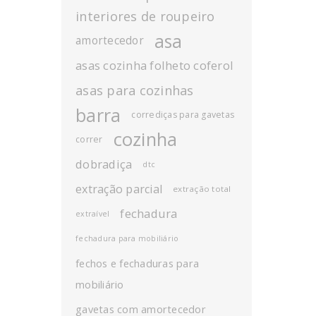
interiores de roupeiro
asa
amortecedor
asas cozinha folheto coferol
asas para cozinhas
barra
corrediças para gavetas
cozinha
correr
dobradiça
dtc
extração parcial
extração total
fechadura
extraível
fechadura para mobiliário
fechos e fechaduras para
mobiliário
gavetas com amortecedor