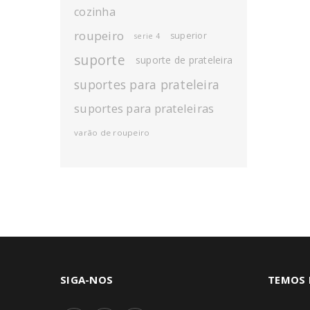
cozinha
roupeiro
superior
serie 4
suporte
suporte de prateleira
suportes para prateleira
suportes para prateleiras
varão de roupeiro
SIGA-NOS
TEMOS 