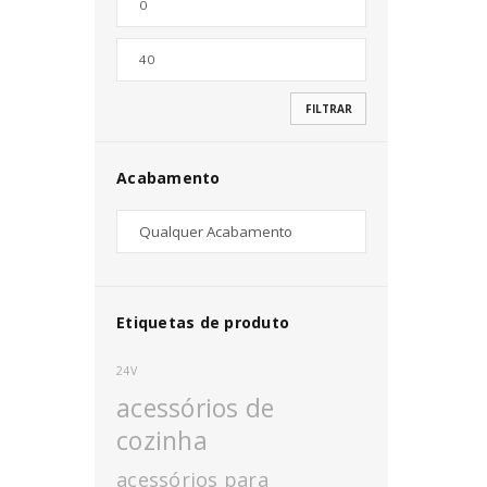
Nome de utilizador ou email
*
FILTRAR
Senha
*
Acabamento
INICIAR SESSÃO
PERDEU A SUA SENHA?
Etiquetas de produto
24V
acessórios de
cozinha
acessórios para