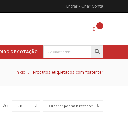
Entrar
/
Criar Conta
0
DIDO DE COTAÇÃO
Início
Produtos etiquetados com “batente”
/
Ver
20
Ordenar por mais recentes