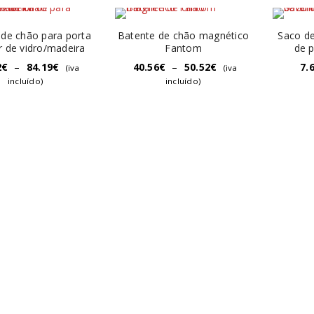
 de chão para porta
Batente de chão magnético
Saco de
r de vidro/madeira
Fantom
de p
2
€
–
84.19
€
40.56
€
–
50.52
€
7.
(iva
(iva
incluído)
incluído)