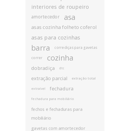
interiores de roupeiro
asa
amortecedor
asas cozinha folheto coferol
asas para cozinhas
barra
corrediças para gavetas
cozinha
correr
dobradiça
dtc
extração parcial
extração total
fechadura
extraível
fechadura para mobiliário
fechos e fechaduras para
mobiliário
gavetas com amortecedor