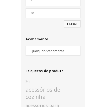
Nome de utilizador ou email
*
FILTRAR
Senha
*
Acabamento
INICIAR SESSÃO
PERDEU A SUA SENHA?
Etiquetas de produto
24V
acessórios de
cozinha
acessórios para