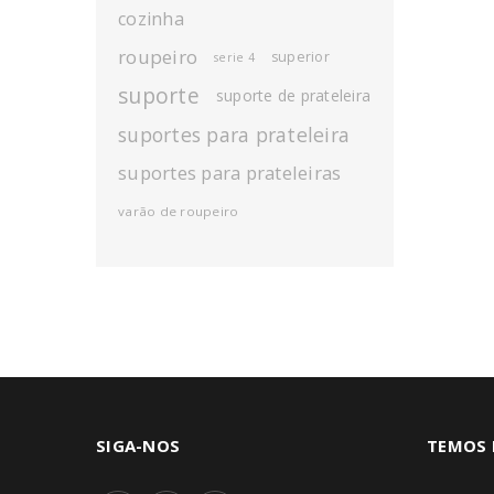
cozinha
roupeiro
superior
serie 4
suporte
suporte de prateleira
suportes para prateleira
suportes para prateleiras
varão de roupeiro
SIGA-NOS
TEMOS 