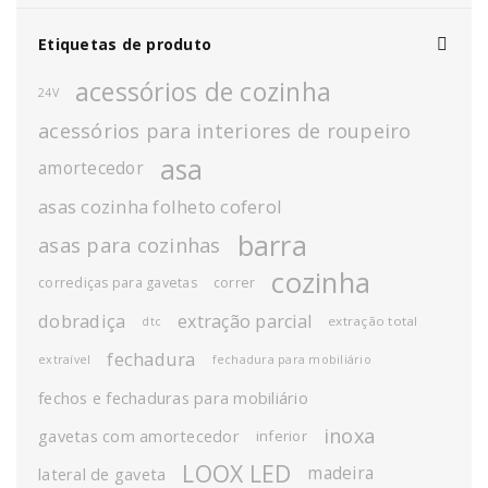
Etiquetas de produto
acessórios de cozinha
24V
acessórios para interiores de roupeiro
asa
amortecedor
asas cozinha folheto coferol
barra
asas para cozinhas
cozinha
corrediças para gavetas
correr
dobradiça
extração parcial
extração total
dtc
fechadura
extraível
fechadura para mobiliário
fechos e fechaduras para mobiliário
inoxa
gavetas com amortecedor
inferior
LOOX LED
madeira
lateral de gaveta